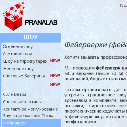
Гла
ШОУ
Фейерверки (фейер
Огненное шоу
Световое шоу
Хотите заказать профессион
Шоу на гироскутерах
NEW!
Мы проводим
фейерверк ш
Неоновое шоу
м) и верхней (выше 70 м) 
Световые балерины
NEW!
пожеланий, бюджета и возм
NEW!
Готовы организовать для в
Сила Ветра
устроить грандиозное шо
арсеналом в комплекте: вер
Световые картины
вспышки, пиротехнически
Контактное жонглирование
пиротехнические ходулисты и
Звучащие молнии Тесла
в фейерверк шоу, которое 
перфомансами.
Фейерверк