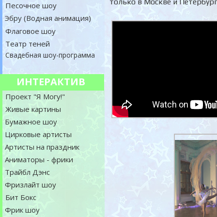
только в Москве и Петербург
Песочное шоу
Эбру (Водная анимация)
Флаговое шоу
Театр теней
Свадебная шоу-программа
ИНТЕРАКТИВ
Проект "Я Могу!"
Живые картины
Бумажное шоу
Цирковые артисты
Артисты на праздник
Аниматоры - фрики
Трайбл Дэнс
Фризлайт шоу
Бит Бокс
Фрик шоу