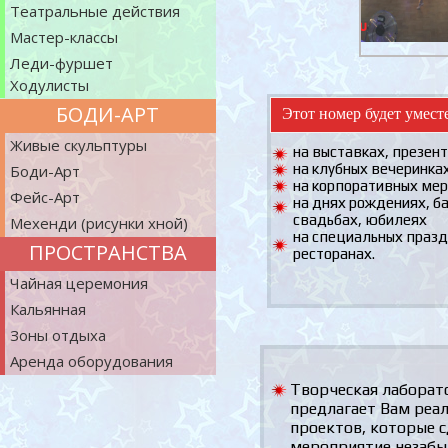
Театральные действия
Мастер-классы
Леди-фуршет
Ходулисты
БОДИ-АРТ
Этот номер будет умест
Живые скульптуры
на выставках, презен
на клубных вечеринка
Боди-Арт
на корпоративных мер
Фейс-Арт
на днях рождениях, ба
свадьбах, юбилеях
Мехенди (рисунки хной)
на специальных празд
ПРОСТРАНСТВА
ресторанах.
Чайная церемония
Кальянная
Зоны отдыха
Аренда оборудования
Творческая лаборат
предлагает Вам реа
проектов, которые 
мероприятие незаб