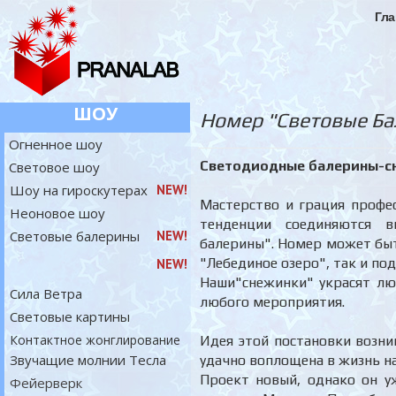
Гла
ШОУ
Номер "Световые Ба
Огненное шоу
Светодиодные балерины-с
Световое шоу
Шоу на гироскутерах
NEW!
Мастерство и грация профе
Неоновое шоу
тенденции соединяются 
Световые балерины
NEW!
балерины". Номер может быт
"Лебединое озеро", так и по
NEW!
Наши"снежинки" украсят лю
Сила Ветра
любого мероприятия.
Световые картины
Контактное жонглирование
Идея этой постановки возни
Звучащие молнии Тесла
удачно воплощена в жизнь 
Проект новый, однако он уж
Фейерверк