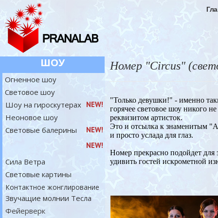
Гла
ШОУ
Номер "Circus" (свет
Огненное шоу
Световое шоу
"Только девушки!" - именно та
Шоу на гироскутерах
NEW!
горячее световое шоу никого н
Неоновое шоу
реквизитом артисток.
Это и отсылка к знаменитым "А
Световые балерины
NEW!
и просто услада для глаз.
NEW!
Номер прекрасно подойдет для 
Сила Ветра
удивить гостей искрометной и
Световые картины
Контактное жонглирование
Звучащие молнии Тесла
Фейерверк