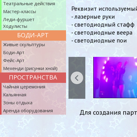
Театральные действия
Реквизит используемый
Мастер-классы
- лазерные руки
Леди-фуршет
- светодиодный стафф
Ходулисты
- светодиодные веера
БОДИ-АРТ
- светодиодные пои
Живые скульптуры
Боди-Арт
Фейс-Арт
Мехенди (рисунки хной)
ПРОСТРАНСТВА
Чайная церемония
Кальянная
Зоны отдыха
Аренда оборудования
Для создания пар